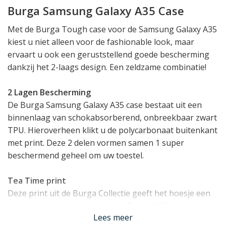
Burga Samsung Galaxy A35 Case
Met de Burga Tough case voor de Samsung Galaxy A35
kiest u niet alleen voor de fashionable look, maar
ervaart u ook een geruststellend goede bescherming
dankzij het 2-laags design. Een zeldzame combinatie!
2 Lagen Bescherming
De Burga Samsung Galaxy A35 case bestaat uit een
binnenlaag van schokabsorberend, onbreekbaar zwart
TPU. Hieroverheen klikt u de polycarbonaat buitenkant
met print. Deze 2 delen vormen samen 1 super
beschermend geheel om uw toestel.
Tea Time print
Deze print uit de Burga Collectie geeft het hoesje een
unieke uitstraling waarmee uw Galaxy A35 van een
Lees meer
generiek ogende smartphone verandert in een uiting