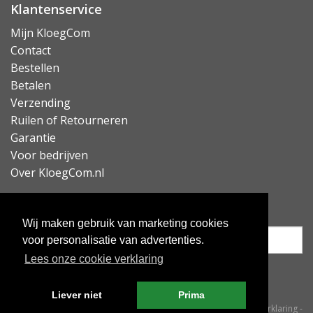
Klantenservice
Mijn KloegCom
Contact
Bestellen
Betalen
Verzending
Ruilen of Retourneren
Garantie
Voor bedrijven
Over KloegCom.nl
Nieuwsbrief ontvangen?
Wij maken gebruik van marketing cookies
voor personalisatie van advertenties.
Lees onze cookie verklaring
Inschrijven
Liever niet
Prima
© KloegCom 2008 - 2026 -
Algemene voorwaarden
-
Cookieverklaring
-