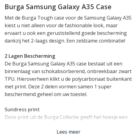
Burga Samsung Galaxy A35 Case
Met de Burga Tough case voor de Samsung Galaxy A35
kiest u niet alleen voor de fashionable look, maar
ervaart u ook een geruststellend goede bescherming
dankzij het 2-laags design. Een zeldzame combinatie!
2 Lagen Bescherming
De Burga Samsung Galaxy A35 case bestaat uit een
binnenlaag van schokabsorberend, onbreekbaar zwart
TPU. Hieroverheen klikt u de polycarbonaat buitenkant
met print. Deze 2 delen vormen samen 1 super
beschermend geheel om uw toestel.
Sundress print
Deze print uit de Burga Collectie geeft het hoesje een
unieke uitstraling waarmee uw Galaxy A35 van een
Lees meer
generiek ogende smartphone verandert in een uiting