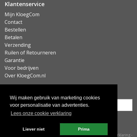
Klantenservice
Mijn KloegCom
Contact
Bestellen
Betalen
Verzending
Ruilen of Retourneren
Garantie
Voor bedrijven
Over KloegCom.nl
Nieuwsbrief ontvangen?
Wij maken gebruik van marketing cookies
voor personalisatie van advertenties.
Lees onze cookie verklaring
Inschrijven
Liever niet
Prima
© KloegCom 2008 - 2026 -
Algemene voorwaarden
-
Cookieverklaring
-