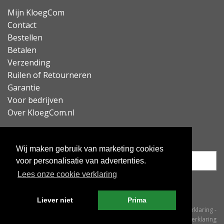
Mijn KloegCom
Contact
Bestellen
Betalen
Verzending
Ruilen of Retourneren
Garantie
Voor bedrijven
Over KloegCom.nl
Nieuwsbrief ontvangen?
Wij maken gebruik van marketing cookies
voor personalisatie van advertenties.
Lees onze cookie verklaring
Inschrijven
Liever niet
Prima
© KloegCom 2008 - 2026 -
Algemene voorwaarden
-
Cookieverklaring
-
Privacyverklaring