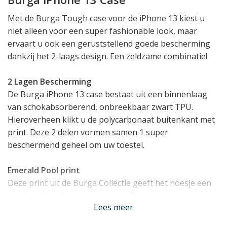
Met de Burga Tough case voor de iPhone 13 kiest u
niet alleen voor een super fashionable look, maar
ervaart u ook een geruststellend goede bescherming
dankzij het 2-laags design. Een zeldzame combinatie!
2 Lagen Bescherming
De Burga iPhone 13 case bestaat uit een binnenlaag
van schokabsorberend, onbreekbaar zwart TPU.
Hieroverheen klikt u de polycarbonaat buitenkant met
print. Deze 2 delen vormen samen 1 super
beschermend geheel om uw toestel.
Emerald Pool print
Deze print uit de Burga Collectie geeft het hoesje een
unieke uitstraling waarmee uw iPhone van een
Lees meer
generiek toestel verandert in een uiting van uw
persoonlijke stijl! De kwaliteit van de print is zeer hoog,