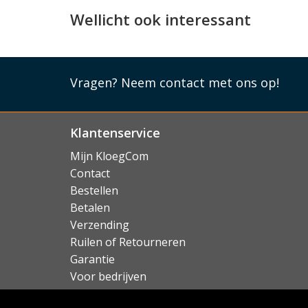
Wellicht ook interessant
Beweegt mee
Doordat de cover mooi dun is en mee kan be
MacBook Pro zit deze nooit in de weg. Er is 
op de zijkant, die vrij bereikbaar blijven. In de
Vragen?
Neem contact met ons op!
sleuven gemaakt om ook de koeling niet te hi
Lees mi
Klantenservice
Mijn KloegCom
Contact
Bestellen
Betalen
Verzending
Ruilen of Retourneren
Garantie
Voor bedrijven
Over KloegCom.nl