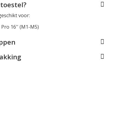
toestel?
geschikt voor:
Pro 16'' (M1-M5)
appen
pakking