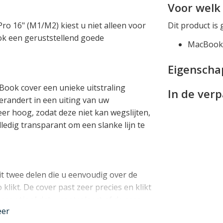
Voor welk 
o 16" (M1/M2) kiest u niet alleen voor
Dit product is 
ok een geruststellend goede
MacBook 
Eigensch
cBook cover een unieke uitstraling
In de ver
randert in een uiting van uw
 zeer hoog, zodat deze niet kan wegslijten,
lledig transparant om een slanke lijn te
t twee delen die u eenvoudig over de
likt. De cover past zeer precies en klikt
essentieel
dat u controleert of de case
eer
 nauw!