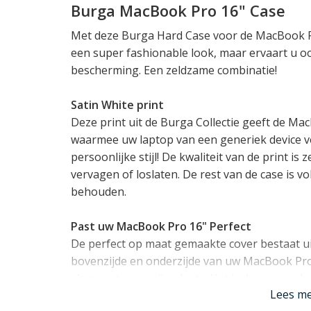
Burga MacBook Pro 16" Case
Met deze Burga Hard Case voor de MacBook Pr
een super fashionable look, maar ervaart u o
bescherming. Een zeldzame combinatie!
Satin White print
Deze print uit de Burga Collectie geeft de Ma
waarmee uw laptop van een generiek device ve
persoonlijke stijl! De kwaliteit van de print is
vervagen of loslaten. De rest van de case is vo
behouden.
Past uw MacBook Pro 16" Perfect
De perfect op maat gemaakte cover bestaat ui
bovenzijde en onderzijde van uw MacBook Pro k
als gegoten op zijn plaats. Het is daarom wel
Lees m
voor uw MacBook gemaakt is: dit luistert zéér