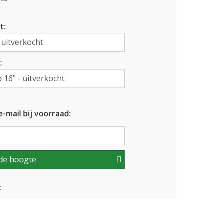
t:
:
-mail bij voorraad:
de hoogte
t