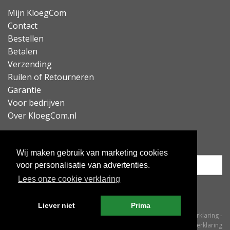
Mijn KloegCom
Contact
Bestellen
Betalen
Verzending
Ruilen of Retourneren
Garantie
Voor bedrijven
Over KloegCom.nl
Nieuwsbrief ontvangen?
Wij maken gebruik van marketing cookies
voor personalisatie van advertenties.
Lees onze cookie verklaring
Inschrijven
Liever niet
Prima
© KloegCom 2008 - 2026 -
Algemene voorwaarden
-
Cookieverklaring
-
Privacyverklaring