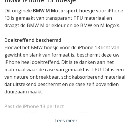
Dit originele
BMW M Motorsport hoesje
voor iPhone
13 is gemaakt van transparant TPU materiaal en
draagt de BMW M driekleur en de BMW en M logo's.
Doeltreffend beschermd
Hoewel het BMW hoesje voor de iPhone 13 licht van
gewicht en slank van formaat is, beschermt deze uw
iPhone heel doeltreffend. Dit is te danken aan het
materiaal waar de case van gemaakt is: TPU. Dit is een
van nature onbreekbaar, schokabsorberend materiaal
dat uitstekend beschermt en de case zelf bovendien
duurzaam maakt.
Past de iPhone 13 perfect
Doordat dit iPhone 13 hoesje van BMW speciaal voor
Lees meer
dit toestel werd ontworpen, zit de case als gegoten. Het
telefoonhoesje houdt daarbij rekening met alle