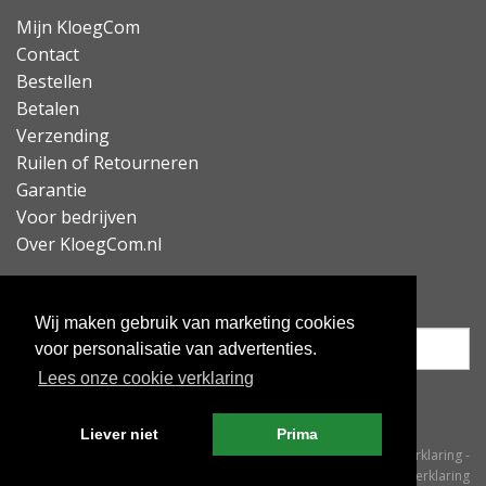
Mijn KloegCom
Contact
Bestellen
Betalen
Verzending
Ruilen of Retourneren
Garantie
Voor bedrijven
Over KloegCom.nl
Nieuwsbrief ontvangen?
Wij maken gebruik van marketing cookies
voor personalisatie van advertenties.
Lees onze cookie verklaring
Inschrijven
Liever niet
Prima
© KloegCom 2008 - 2026 -
Algemene voorwaarden
-
Cookieverklaring
-
Privacyverklaring