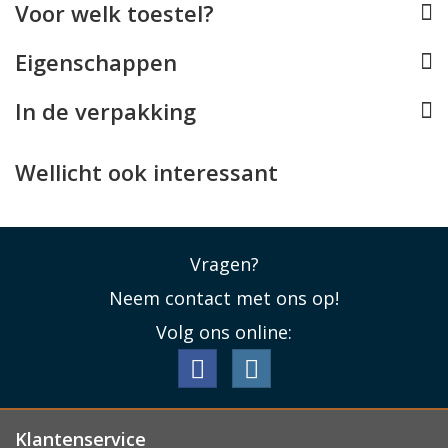
Voor welk toestel?
knopjes, de Lightning aansluiting en de camera's. Ook
draadloos opladen
blijft gewoon mogelijk terwijl uw
Eigenschappen
iPhone in het BMW hoesje zit. Hoewel de case géén
MagSafe magneten bevat, is deze dun genoeg om met
In de verpakking
de Apple MagSafe oplader te werken.
Lees minder
Wellicht ook interessant
Vragen?
Neem contact met ons op!
Volg ons online:
Klantenservice