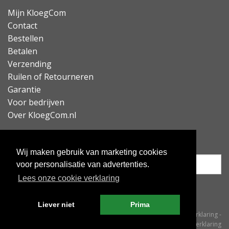
Mijn KloegCom
Contact
Bestellen
Betalen
Verzending
Ruilen of Retourneren
Garantie
Voor bedrijven
Over KloegCom.nl
Nieuwsbrief ontvangen?
Wij maken gebruik van marketing cookies
voor personalisatie van advertenties.
Lees onze cookie verklaring
Inschrijven
Liever niet
Prima
© KloegCom 2008 - 2026 -
Algemene voorwaarden
-
Cookieverklaring
-
Privacyverklaring