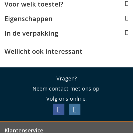
Voor welk toestel?
dit toestel op maat gemaakt werd, is de pasvorm
perfect. De case houdt rekening met alle toetsen en de
Eigenschappen
Lightning aansluiting blijft vrij evenals de camera's.
Zelfs
draadloos opladen
blijft mogelijk terwijl uw
In de verpakking
iPhone 11 in het BMW case zit.
Lees minder
Wellicht ook interessant
Vragen?
Neem contact met ons op!
Volg ons online:
Klantenservice