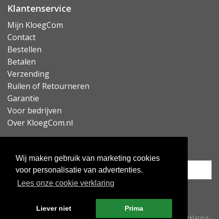
Klantenservice
Mijn KloegCom
Contact
Bestellen
Betalen
Verzending
Ruilen of Retourneren
Garantie
Voor bedrijven
Over KloegCom.nl
Nieuwsbrief ontvangen?
Wij maken gebruik van marketing cookies
voor personalisatie van advertenties.
Lees onze cookie verklaring
Inschrijven
Liever niet
Prima
© KloegCom 2008 - 2026 -
Algemene voorwaarden
-
Cookieverklaring
-