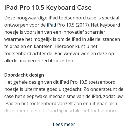
iPad Pro 10.5 Keyboard Case
Deze hoogwaardige iPad toetsenbord case is speciaal
ontworpen voor de
iPad
Pro 10.5 (2017)
. Het keyboard
hoesje is voorzien van een innovatief scharnier
waarmee het mogelijk is om de iPad in allerlei standen
te draaien en kantelen. Hierdoor kunt u het
toetsenbord achter de iPad wegvouwen en deze op
allerlei manieren rechtop zetten.
Doordacht design
Het gehele design van dit iPad Pro 10.5 toetsenbord
hoesje is uitermate goed uitgedacht. Zo ondersteunt de
case het sleep/wake mechanisme van de iPad, zodat uw
iPad én het toetsenbord vanzelf aan en uit gaan als u
deze opent of sluit. Daarbij beschikt het toetsenbord
over RGB toetsenbordverlichting met keuze uit 7
Lees meer
kleuren en 10 helderheidsniveaus. Aan de zijkant zit