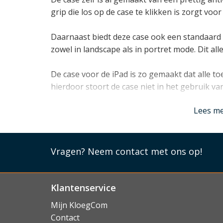
grip die los op de case te klikken is zorgt voor
Daarnaast biedt deze case ook een standaard 
zowel in landscape als in portret mode. Dit al
De case voor de iPad is zo gemaakt dat alle toe
hierdoor stoort de case niet in het gebruik van
Lees m
Voor een video van deze case,
klik hier
.
Lees mi
Vragen?
Neem contact met ons op!
Klantenservice
Mijn KloegCom
Contact