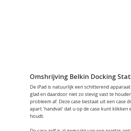
Omshrijving Belkin Docking Stat
De iPad is natuurlijk een schitterend apparaa
glad en daardoor niet zo stevig vast te houden
probleem af. Deze case bestaat uit een case di
apart 'handvat' dat u op de case kunt klikken
houdt.
De case zelf is al gemaakt van een prettig ant