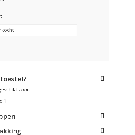
t:
t
toestel?
geschikt voor:
d 1
appen
pakking