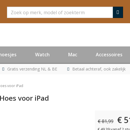
Zoeken
hoesjes
Watch
Mac
Accessoires
Gratis verzending NL & BE
Betaal achteraf, ook zakelijk
Hoes voor iPad
 Hoes voor iPad
€ 5
er leverbaar
€ 81,99
€ 49,39 vanaf 2 st