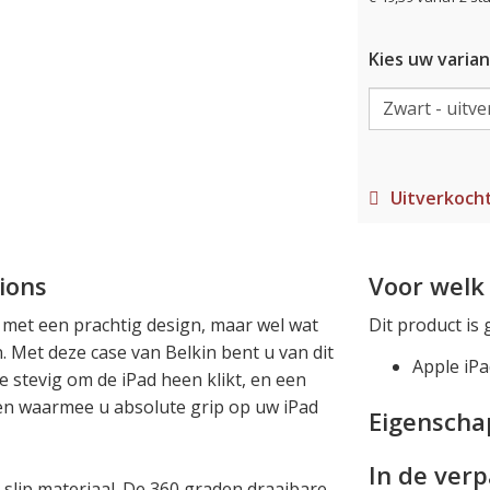
Kies uw varian
Uitverkoch
ions
Voor welk 
t met een prachtig design, maar wel wat
Dit product is 
. Met deze case van Belkin bent u van dit
Apple iPa
e stevig om de iPad heen klikt, en een
 en waarmee u absolute grip op uw iPad
Eigensch
In de ver
i-slip materiaal. De 360 graden draaibare