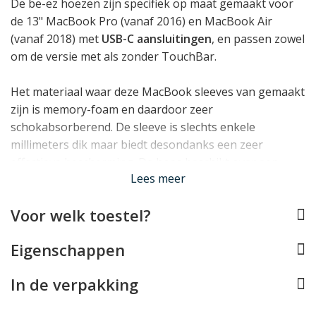
De be-ez hoezen zijn specifiek op maat gemaakt voor
de 13" MacBook Pro (vanaf 2016) en MacBook Air
(vanaf 2018) met
USB-C aansluitingen
, en passen zowel
om de versie met als zonder TouchBar.
Het materiaal waar deze MacBook sleeves van gemaakt
zijn is memory-foam en daardoor zeer
schokabsorberend. De sleeve is slechts enkele
millimeters dik maar biedt desondanks een zeer
effectieve bescherming. De hoes beschikt over een
Lees meer
degelijke metalen ritssluiting, waarbij een rand in de
sleeve voorkomt dat deze in aanraking kan komen met
Voor welk toestel?
de MacBook.
Eigenschappen
Lees minder
In de verpakking