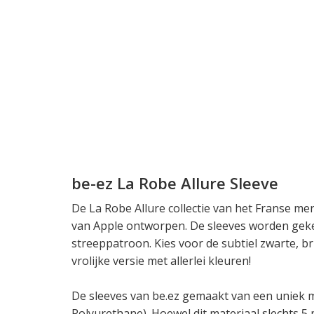
be-ez La Robe Allure Sleeve
De La Robe Allure collectie van het Franse me
van Apple ontworpen. De sleeves worden geke
streeppatroon. Kies voor de subtiel zwarte, br
vrolijke versie met allerlei kleuren!
De sleeves van be.ez gemaakt van een uniek ma
Polyurethane). Hoewel dit materiaal slechts 5 