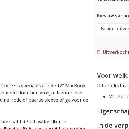
Kies uw varian
Uitverkoch
Voor welk 
rk be.ez is speciaal voor de 12" MacBook
Dit product is 
nmerkt door hun vrolijke kleuren met
MacBook 
uine, rode of paarse sleeve of ga voor de
Eigensch
teriaal: LRPu (Low Resillience
In de ver
millimeter dik is, beschermt het extreem