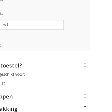
t:
t
toestel?
geschikt voor:
12''
appen
pakking