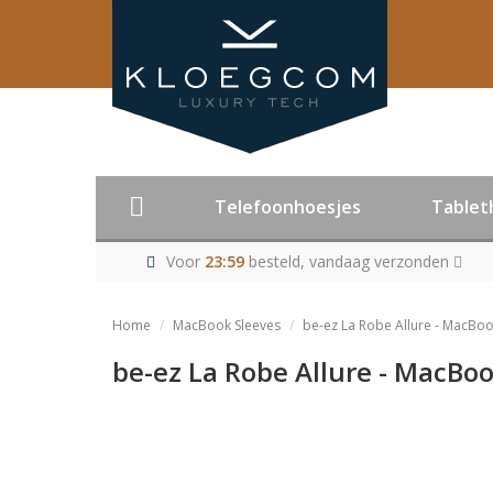
Telefoonhoesjes
Tablet
Voor
23:59
besteld, vandaag verzonden
Home
MacBook Sleeves
be-ez La Robe Allure - MacBoo
be-ez La Robe Allure - MacBoo
Product niet me