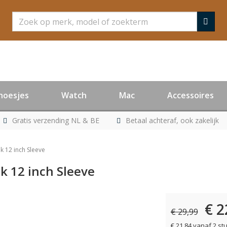
Zoeken
hoesjes
Watch
Mac
Accessoires
Gratis verzending NL & BE
Betaal achteraf, ook zakelijk
k 12 inch Sleeve
k 12 inch Sleeve
€ 2
er leverbaar
€ 29,99
€ 21,84 vanaf 2 st