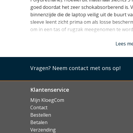
goed doordat het zeer schokabsorberend is. V
binnenzijde die de laptop veilig uit de buurt v
sleeve leent zicht prima om als losse besche
om in een tas of rugzak meegenomen te word
Lees mi
Lees m
Vragen?
Neem contact met ons op!
Klantenservice
Mijn KloegCom
Contact
Bestellen
Betalen
Verzending