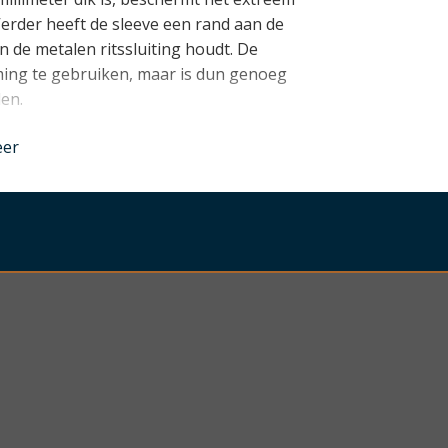
erder heeft de sleeve een rand aan de
an de metalen ritssluiting houdt. De
rming te gebruiken, maar is dun genoeg
en.
nder
eer