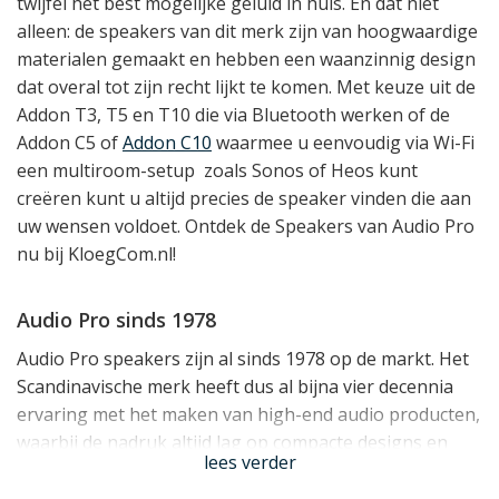
twijfel het best mogelijke geluid in huis. En dat niet
alleen: de speakers van dit merk zijn van hoogwaardige
materialen gemaakt en hebben een waanzinnig design
dat overal tot zijn recht lijkt te komen. Met keuze uit de
Addon T3, T5 en T10 die via Bluetooth werken of de
Addon C5 of
Addon C10
waarmee u eenvoudig via Wi-Fi
een multiroom-setup zoals Sonos of Heos kunt
creëren kunt u altijd precies de speaker vinden die aan
uw wensen voldoet. Ontdek de Speakers van Audio Pro
nu bij KloegCom.nl!
Audio Pro sinds 1978
Audio Pro speakers zijn al sinds 1978 op de markt. Het
Scandinavische merk heeft dus al bijna vier decennia
ervaring met het maken van high-end audio producten,
waarbij de nadruk altijd lag op compacte designs en
lees verder
superieure geluidskwaliteit. Het begon destijds met een
radicaal nieuw design, de ‘Cult Speaker’ A4.14. Deze