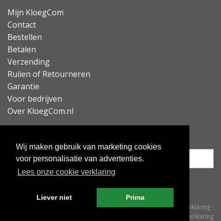
Mijn KloegCom
Contact
Bestellen
Betalen
Verzending
Ruilen of Retourneren
Garantie
Voor bedrijven
Over KloegCom.nl
Nieuwsbrief ontvangen?
Wij maken gebruik van marketing cookies
voor personalisatie van advertenties.
Lees onze cookie verklaring
Inschrijven
Liever niet
Prima
© KloegCom 2008 - 2026 -
Algemene voorwaarden
-
Cookieverklaring
-
Privacyverklaring