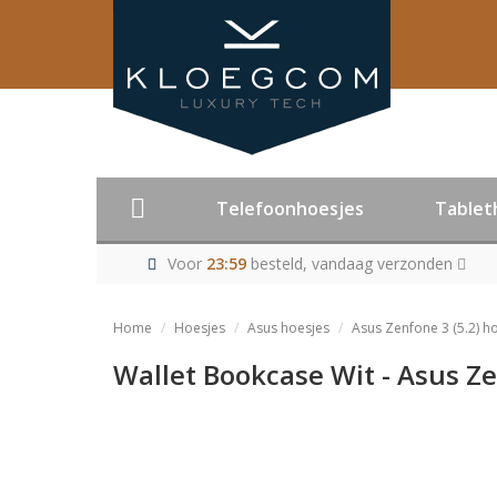
Telefoonhoesjes
Tablet
Voor
23:59
besteld, vandaag verzonden
Home
Hoesjes
Asus hoesjes
Asus Zenfone 3 (5.2) h
Wallet Bookcase Wit - Asus Ze
Product niet me