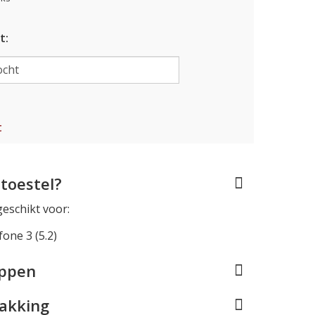
t:
t
toestel?
geschikt voor:
one 3 (5.2)
appen
pakking