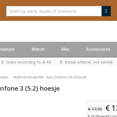
Zoeken
hoesjes
Watch
Mac
Accessoires
Gratis verzending NL & BE
Betaal achteraf, ook zakelijk
oesjes
Wallet Bookcase Wit - Asus Zenfone 3 (5.2) hoesje
nfone 3 (5.2) hoesje
€ 1
er leverbaar
€ 17,99
€ 13,29 vanaf 2 st