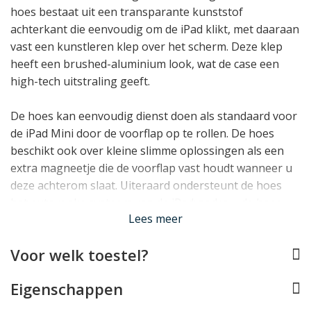
hoes bestaat uit een transparante kunststof
achterkant die eenvoudig om de iPad klikt, met daaraan
vast een kunstleren klep over het scherm. Deze klep
heeft een brushed-aluminium look, wat de case een
high-tech uitstraling geeft.
De hoes kan eenvoudig dienst doen als standaard voor
de iPad Mini door de voorflap op te rollen. De hoes
beschikt ook over kleine slimme oplossingen als een
extra magneetje die de voorflap vast houdt wanneer u
deze achterom slaat. Uiteraard ondersteunt de hoes
het auto-wake systeem van de iPad: zodra u de hoes
Lees meer
opent, gaat de iPad vanzelf aan.
Lees minder
Voor welk toestel?
Eigenschappen