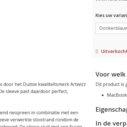
Kies uw varian
Uitverkoch
Voor welk 
 door het Duitse kwaliteitsmerk Artwizz
Dit product is 
e sleeve past daardoor perfect,
MacBook 
Eigensch
end neopreen in combinatie met een
 sleeve verwerkte stootrand rondom de
In de ver
hoogd. De sleeve sluit met een fraaie,