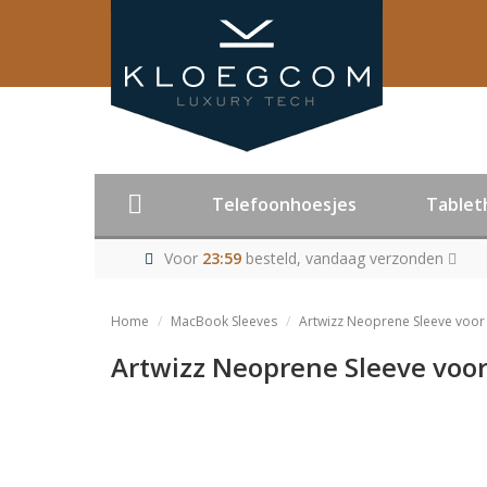
Telefoonhoesjes
Tablet
Voor
23:59
besteld, vandaag verzonden
Home
MacBook Sleeves
Artwizz Neoprene Sleeve voor
Artwizz Neoprene Sleeve voo
Product niet me