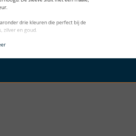
eur.
aronder drie kleuren die perfect bij de
, zilver en goud.
nder
eer