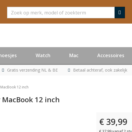
Zoeken
hoesjes
Watch
Mac
Accessoires
Gratis verzending NL & BE
Betaal achteraf, ook zakelijk
 MacBook 12 inch
r MacBook 12 inch
€ 39,99
er leverbaar
€ 37,99 vanaf 2 st