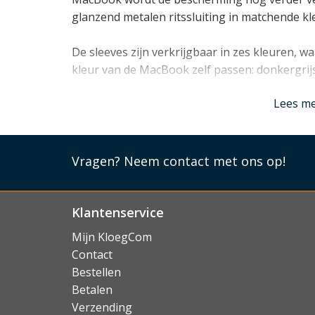
glanzend metalen ritssluiting in matchende kl
De sleeves zijn verkrijgbaar in zes kleuren, wa
kleur van de MacBook zelf passen: donkergrijs
Lees mi
Lees m
Vragen?
Neem contact met ons op!
Klantenservice
Mijn KloegCom
Contact
Bestellen
Betalen
Verzending