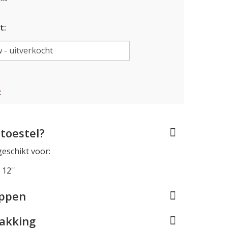
t:
t
toestel?
geschikt voor:
12''
appen
pakking