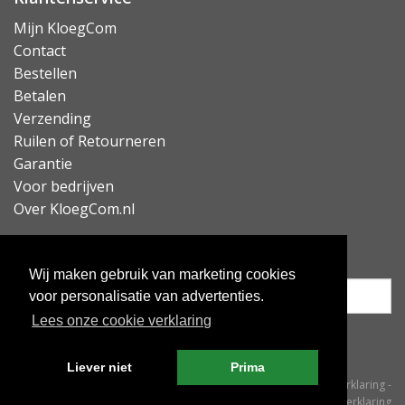
Mijn KloegCom
Contact
Bestellen
Betalen
Verzending
Ruilen of Retourneren
Garantie
Voor bedrijven
Over KloegCom.nl
Nieuwsbrief ontvangen?
Wij maken gebruik van marketing cookies
voor personalisatie van advertenties.
Lees onze cookie verklaring
Inschrijven
Liever niet
Prima
© KloegCom 2008 - 2026 -
Algemene voorwaarden
-
Cookieverklaring
-
Privacyverklaring