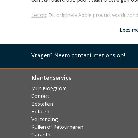
Let op
: Dit originele Apple product wordt zond
Lees mi
Lees m
Vragen?
Neem contact met ons op!
Klantenservice
Mijn KloegCom
Contact
Bestellen
Betalen
Verzending
Ruilen of Retourneren
Garantie