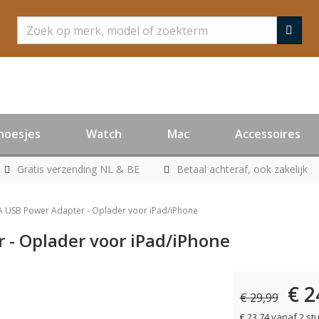
Zoeken
hoesjes
Watch
Mac
Accessoires
Gratis verzending NL & BE
Betaal achteraf, ook zakelijk
A USB Power Adapter - Oplader voor iPad/iPhone
 - Oplader voor iPad/iPhone
€ 2
er leverbaar
€ 29,99
€ 23,74 vanaf 2 st