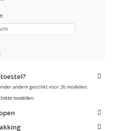
t:
t
toestel?
 onder andere geschikt voor 26 modellen.
chikte modellen
.
appen
pakking