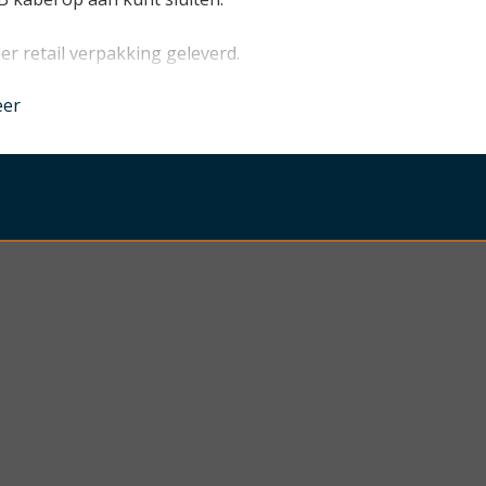
er retail verpakking geleverd.
nder
eer