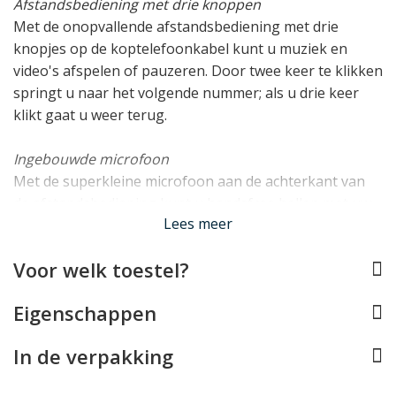
Afstandsbediening met drie knoppen
Met de onopvallende afstandsbediening met drie
knopjes op de koptelefoonkabel kunt u muziek en
video's afspelen of pauzeren. Door twee keer te klikken
springt u naar het volgende nummer; als u drie keer
klikt gaat u weer terug.
Ingebouwde microfoon
Met de superkleine microfoon aan de achterkant van
de afstandsbediening kunt u handsfree bellen met uw
Lees meer
iPhone en spraakmemo’s opnemen met uw iPhone of
iPod. Ideaal voor korte geheugensteuntjes onderweg.
Voor welk toestel?
De headset is OEM verpakt
Eigenschappen
Lees minder
In de verpakking