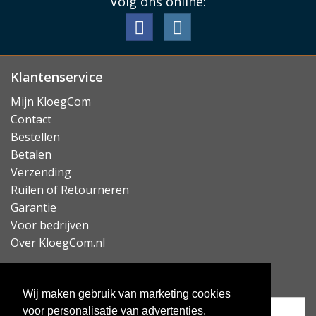
Volg ons online:
Klantenservice
Mijn KloegCom
Contact
Bestellen
Betalen
Verzending
Ruilen of Retourneren
Garantie
Voor bedrijven
Over KloegCom.nl
Nieuwsbrief ontvangen?
Wij maken gebruik van marketing cookies
voor personalisatie van advertenties.