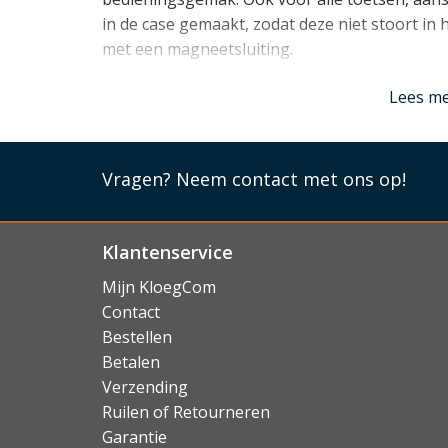
in de case gemaakt, zodat deze niet stoort in h
met een magneetsluiting.
Lees mi
Lees m
Vragen?
Neem contact met ons op!
Klantenservice
Mijn KloegCom
Contact
Bestellen
Betalen
Verzending
Ruilen of Retourneren
Garantie