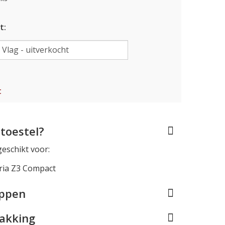
t:
t
toestel?
geschikt voor:
ria Z3 Compact
appen
pakking