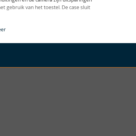
et gebruik van het toestel. De case sluit
nder
eer