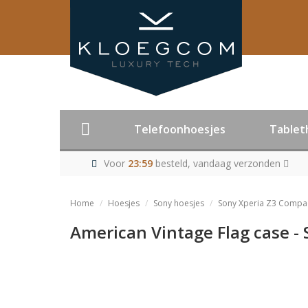
Telefoonhoesjes
Tablet
Voor
23:59
besteld, vandaag verzonden
Home
Hoesjes
Sony hoesjes
Sony Xperia Z3 Compac
American Vintage Flag case -
Product niet me