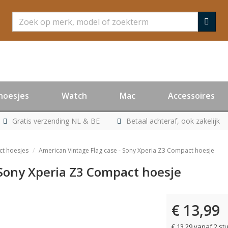
Zoeken
hoesjes
Watch
Mac
Accessoires
Gratis verzending NL & BE
Betaal achteraf, ook zakelijk
t hoesjes
American Vintage Flag case - Sony Xperia Z3 Compact hoesje
 Sony Xperia Z3 Compact hoesje
€ 13,99
er leverbaar
€ 13,29 vanaf 2 st