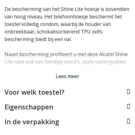
De bescherming van het Shine Lite hoesje is bovendien
van hoog niveau. Het telefoonhoesje beschermt het
toestel volledig rondom, waarbij de houder van
onbreekbaar, schokabsorberend TPU zelfs
bescherming biedt bij een val.
Naast bescherming profiteert u met deze Alcatel Shine
Lite case ook van handige extra's, zoals opbergvakjes
voor pasjes en briefgeld en een handig standaardje om
Lees meer
de telefoon mee rechtop te zetten.
Voor welk toestel?
Lees minder
Eigenschappen
In de verpakking