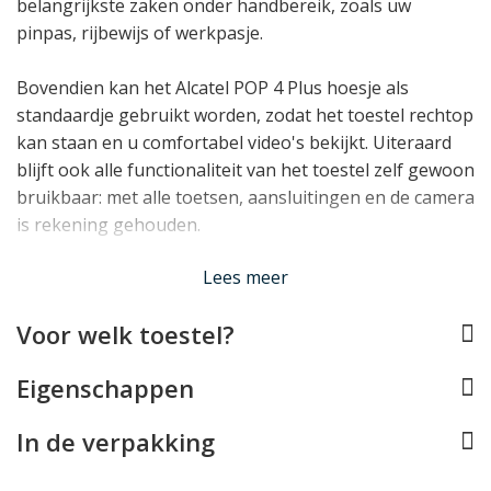
belangrijkste zaken onder handbereik, zoals uw
pinpas, rijbewijs of werkpasje.
Bovendien kan het Alcatel POP 4 Plus hoesje als
standaardje gebruikt worden, zodat het toestel rechtop
kan staan en u comfortabel video's bekijkt. Uiteraard
blijft ook alle functionaliteit van het toestel zelf gewoon
bruikbaar: met alle toetsen, aansluitingen en de camera
is rekening gehouden.
Lees meer
De bescherming van het telefoonhoesje is zo goed
dankzij de onbreekbare, schokabsorberende houder
Voor welk toestel?
van TPU in de cover. Dit, in combinatie met het
bookcase design met een klepje over het scherm,
Eigenschappen
maakt dat vrijwel niets uw toestel nog kan beschadigen.
In de verpakking
Lees minder