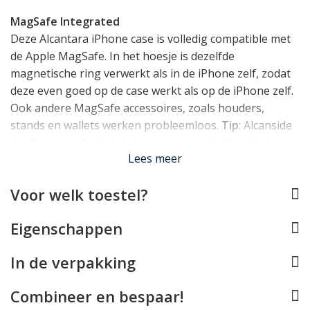
MagSafe Integrated
Deze Alcantara iPhone case is volledig compatible met
de Apple MagSafe. In het hoesje is dezelfde
magnetische ring verwerkt als in de iPhone zelf, zodat
deze even goed op de case werkt als op de iPhone zelf.
Ook andere MagSafe accessoires, zoals houders,
stands en wallets werken probleemloos.
Tip
: Alcanside
heeft een perfect bij deze case passende
Alcantara
Lees meer
MagSafe Wallet
beschikbaar!
Voor welk toestel?
Past uw iPhone perfect
Dit Alcanara iPhone hoesje van Alcanside werd speciaal
Eigenschappen
voor de iPhone 13 Pro Max ontworpen en past dan ook
als gegoten om het toestel. Hierbij is rekening
In de verpakking
gehouden met alle toetsen, de Lightning aansluiting en
de camera's, zodat uw toestel normaal te gebruiken
Combineer en bespaar!
blijft. De case beschermt de achterzijde, alle randen en