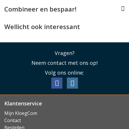
direct een associatie met luxe en sportiviteit.
Combineer en bespaar!
Mix & Match met Alcanside
De accessoires van Alcanside zijn verkrijgbaar voor al
Wellicht ook interessant
uw Apple devices, zoals uw iPhone, MacBook en
AirPods. U kunt al uw accessoires dus perfect met uw
Apple Watch matchen.
Vragen?
Lees minder
Neem contact met ons op!
Volg ons online:
Klantenservice
Mijn KloegCom
Contact
Bestellen