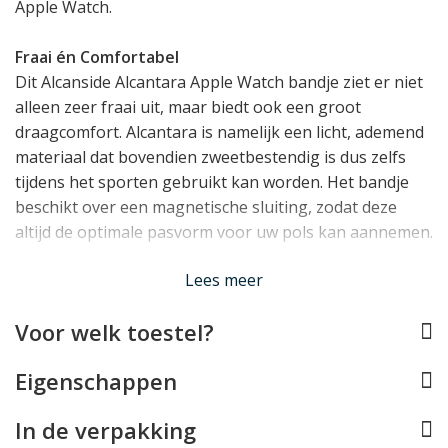
Apple Watch.
Fraai én Comfortabel
Dit Alcanside Alcantara Apple Watch bandje ziet er niet
alleen zeer fraai uit, maar biedt ook een groot
draagcomfort. Alcantara is namelijk een licht, ademend
materiaal dat bovendien zweetbestendig is dus zelfs
tijdens het sporten gebruikt kan worden. Het bandje
beschikt over een magnetische sluiting, zodat deze
altijd de optimale pasvorm voor uw pols kan aannemen.
Lees meer
Dutch Design!
Alcanside is een merk van Nederlandse oorsprong,
Voor welk toestel?
waarmee het merk wat ons betreft direct een streepje
voor heeft! De producten worden vervaardigd in Italië,
Eigenschappen
waar het Alcantara materiaal ook vandaan komt.
Alcantara is vooral bekend van de toepassing in
In de verpakking
supercars. Deze Apple Watch strap geeft daardoor