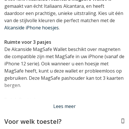
gemaakt van écht Italiaans Alcantara, en heeft
daardoor een prachtige, unieke uitstraling. Kies uit één
van de stijlvolle kleuren die perfect matchen met de
Alcanside iPhone hoesjes
.
Ruimte voor 3 pasjes
De Alcanside MagSafe Wallet beschikt over magneten
die compatible zijn met MagSafe in uw iPhone (vanaf de
iPhone 12 serie). Ook wanneer u een hoesje met
MagSafe heeft, kunt u deze wallet er probleemloos op
gebruiken. Deze MagSafe pashouder kan tot 3 kaarten
bergen.
Dutch Design!
Lees meer
Alcanside is een merk van Nederlandse oorsprong,
waarmee het merk wat ons betreft direct een streepje
Voor welk toestel?
voor heeft! De producten worden vervaardigd in Italië,
waar het Alcantara materiaal ook vandaan komt.