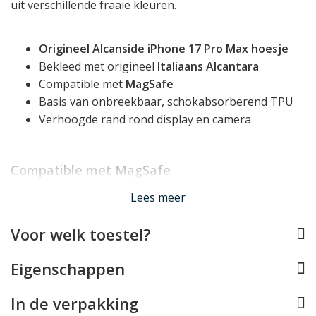
uit verschillende fraaie kleuren.
Origineel Alcanside iPhone 17 Pro Max hoesje
Bekleed met origineel
Italiaans Alcantara
Compatible met
MagSafe
Basis van onbreekbaar, schokabsorberend TPU
Verhoogde rand rond display en camera
Compatible met MagSafe
Deze Alcantara iPhone 17 Pro Max case is volledig
Lees meer
compatible met Apple MagSafe. In de achterzijde van de
hoes is een magnetische ring verwerkt die perfect met
Voor welk toestel?
MagSafe opladers en andere MagSafe accessoires
werkt, zoals houders, wallets en stands.
Eigenschappen
Tip
In de verpakking
: Alcanside heeft een perfect bij deze case passende