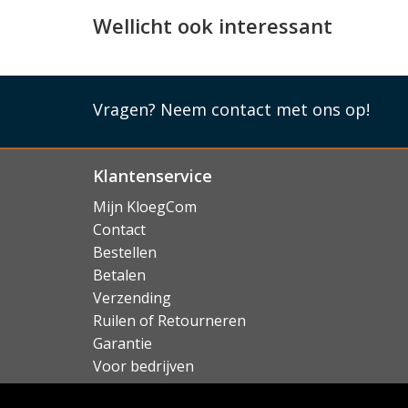
Dutch Design!
Wellicht ook interessant
Alcanside is een merk van Nederlandse oorsp
direct een streepje voor heeft! De accessoires
vervaardigd, en zijn verkrijgbaar voor alle A
Apple Watch.
Vragen?
Neem contact met ons op!
Lees mi
Klantenservice
Mijn KloegCom
Contact
Bestellen
Betalen
Verzending
Ruilen of Retourneren
Garantie
Voor bedrijven
Over KloegCom.nl