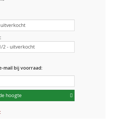
:
-mail bij voorraad:
de hoogte
t