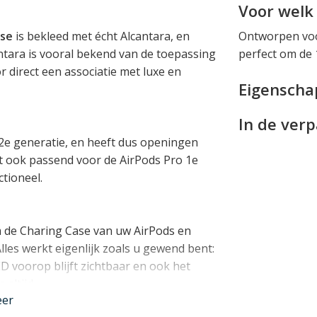
Voor welk 
ase
is bekleed met écht Alcantara, en
Ontworpen voor
antara is vooral bekend van de toepassing
perfect om de 
r direct een associatie met luxe en
Eigensch
In de ver
2e generatie, en heeft dus openingen
t ook passend voor de AirPods Pro 1e
ctioneel.
m de Charing Case van uw AirPods en
les werkt eigenlijk zoals u gewend bent:
ED voorop blijft zichtbaar en ook het
altijd.
eer