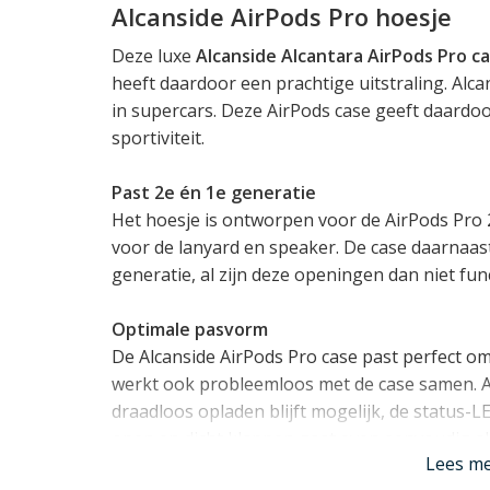
Alcanside AirPods Pro hoesje
Deze luxe
Alcanside Alcantara AirPods Pro c
heeft daardoor een prachtige uitstraling. Alc
in supercars. Deze AirPods case geeft daardoo
sportiviteit.
Past 2e én 1e generatie
Het hoesje is ontworpen voor de AirPods Pro 
voor de lanyard en speaker. De case daarnaas
generatie, al zijn deze openingen dan niet fun
Optimale pasvorm
De Alcanside AirPods Pro case past perfect o
werkt ook probleemloos met de case samen. Al
draadloos opladen blijft mogelijk, de status-L
open en dicht klappen gaat even eenvoudig als 
Lees m