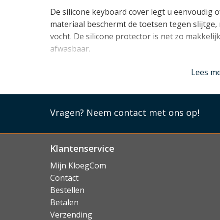
De silicone keyboard cover legt u eenvoudig o
materiaal beschermt de toetsen tegen slijtge
vocht. De silicone protector is net zo makkelij
afwasbaar.
Lees mi
Lees m
Vragen?
Neem contact met ons op!
Klantenservice
Mijn KloegCom
Contact
Bestellen
Betalen
Verzending