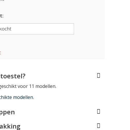
t:
t
toestel?
 geschikt voor 11 modellen.
chikte modellen
.
appen
pakking