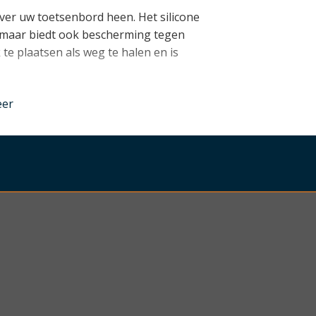
ver uw toetsenbord heen. Het silicone
, maar biedt ook bescherming tegen
k te plaatsen als weg te halen en is
nder
eer