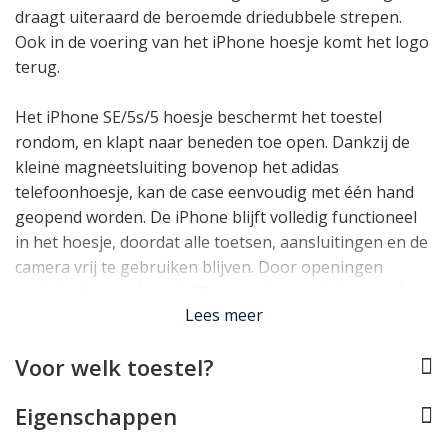
draagt uiteraard de beroemde driedubbele strepen.
Ook in de voering van het iPhone hoesje komt het logo
terug.
Het iPhone SE/5s/5 hoesje beschermt het toestel
rondom, en klapt naar beneden toe open. Dankzij de
kleine magneetsluiting bovenop het adidas
telefoonhoesje, kan de case eenvoudig met één hand
geopend worden. De iPhone blijft volledig functioneel
in het hoesje, doordat alle toetsen, aansluitingen en de
camera vrij te gebruiken blijven. Door openingen
onderin de case kan de iPhone ook opgeladen worden
Lees meer
met het hoesje dicht.
Lees minder
Voor welk toestel?
Eigenschappen