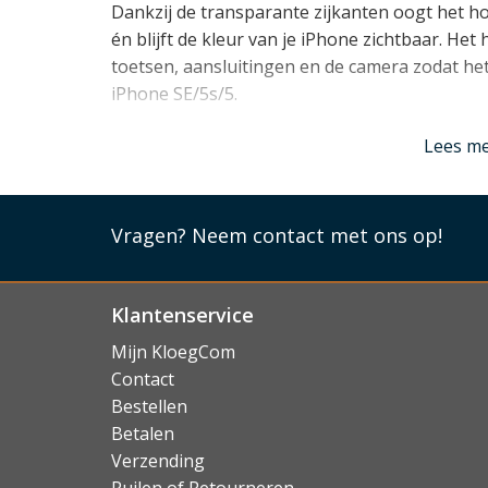
Dankzij de transparante zijkanten oogt het h
én blijft de kleur van je iPhone zichtbaar. Het
toetsen, aansluitingen en de camera zodat het
iPhone SE/5s/5.
Lees mi
Lees m
Vragen?
Neem contact met ons op!
Klantenservice
Mijn KloegCom
Contact
Bestellen
Betalen
Verzending