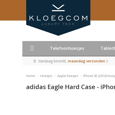
Telefoonhoesjes
Tablet
Vandaag besteld,
maandag verzonden
Home
Hoesjes
Apple hoesjes
iPhone SE (2016) hoes
adidas Eagle Hard Case - iPhon
Product niet me