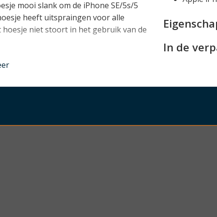
oesje mooi slank om de iPhone SE/5s/5
 hoesje heeft uitspraingen voor alle
Eigensch
 hoesje niet stoort in het gebruik van de
In de ver
nder
eer