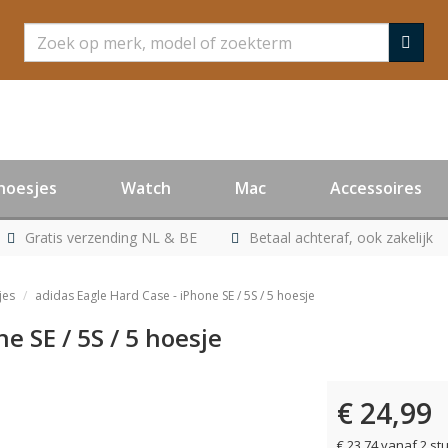
Zoeken
hoesjes
Watch
Mac
Accessoires
Gratis verzending NL & BE
Betaal achteraf, ook zakelijk
jes
adidas Eagle Hard Case - iPhone SE / 5S / 5 hoesje
e SE / 5S / 5 hoesje
€ 24,99
er leverbaar
€ 23,74 vanaf 2 st