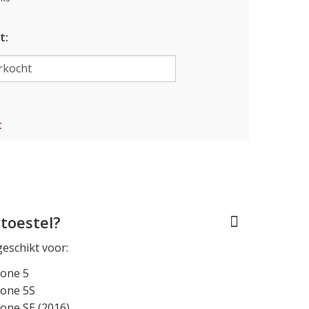
t:
t
toestel?
geschikt voor:
hone 5
hone 5S
one SE (2016)