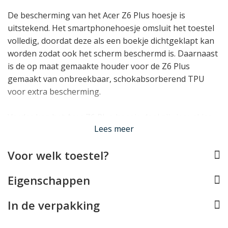
De bescherming van het Acer Z6 Plus hoesje is
uitstekend. Het smartphonehoesje omsluit het toestel
volledig, doordat deze als een boekje dichtgeklapt kan
worden zodat ook het scherm beschermd is. Daarnaast
is de op maat gemaakte houder voor de Z6 Plus
gemaakt van onbreekbaar, schokabsorberend TPU
voor extra bescherming.
Verder kan het Acer Z6 Plus hoesje dankzij vier vakjes
Lees meer
meerdere pasjes en briefgeld herbergen. Zo kunt u uw
belangrijkste pasjes nooit meer vergeten mee te
Voor welk toestel?
nemen! Tot slot kan het telefoonhoesje als standaardje
voor de Z6 Plus gebruikt worden: ideaal bij het kijken
Eigenschappen
van uw favoriete serie.
In de verpakking
Lees minder