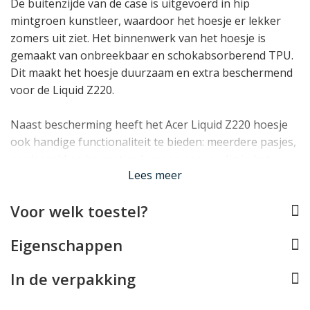
De buitenzijde van de case is uitgevoerd in hip
mintgroen kunstleer, waardoor het hoesje er lekker
zomers uit ziet. Het binnenwerk van het hoesje is
gemaakt van onbreekbaar en schokabsorberend TPU.
Dit maakt het hoesje duurzaam en extra beschermend
voor de Liquid Z220.
Naast bescherming heeft het Acer Liquid Z220 hoesje
ook handige functionaliteit te bieden: meerdere pasjes,
papiergeld en bonnetjes kunnen eenvoudig in het
Lees meer
hoesje opgeborgen worden en bovendien kan het
telefoonhoesje dienst doen als standaardje voor het
Voor welk toestel?
toestel.
Lees minder
Eigenschappen
In de verpakking