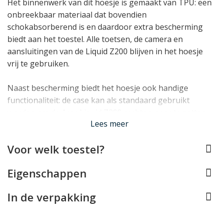
Het binnenwerk van dit hoesje is gemaakt van TPU: een
onbreekbaar materiaal dat bovendien
schokabsorberend is en daardoor extra bescherming
biedt aan het toestel. Alle toetsen, de camera en
aansluitingen van de Liquid Z200 blijven in het hoesje
vrij te gebruiken.
Naast bescherming biedt het hoesje ook handige
functionaliteit: de case kan als standaard gebruikt
worden om de Acer Liquid Z200 rechtop neer te zetten,
Lees meer
en er zijn handige vakjes waarin pasjes, bonnetjes en
papiergeld in opgeborgen kunnen worden.
Voor welk toestel?
Lees minder
Eigenschappen
In de verpakking