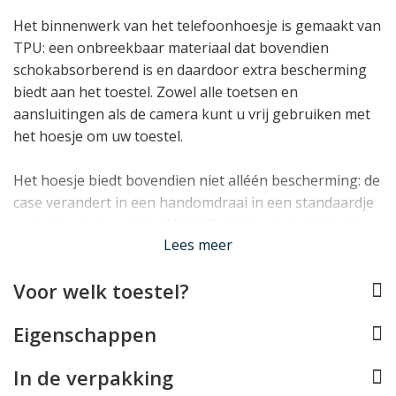
Het binnenwerk van het telefoonhoesje is gemaakt van
TPU: een onbreekbaar materiaal dat bovendien
schokabsorberend is en daardoor extra bescherming
biedt aan het toestel. Zowel alle toetsen en
aansluitingen als de camera kunt u vrij gebruiken met
het hoesje om uw toestel.
Het hoesje biedt bovendien niet alléén bescherming: de
case verandert in een handomdraai in een standaardje
waarmee de Acer Liquid Jade Z rechtop kan staan, en
Lees meer
dankzij meerdere vakjes kunt u eenvoudig pasjes,
papiergeld en bonnetjes in het hoesje opbergen.
Voor welk toestel?
Lees minder
Eigenschappen
In de verpakking