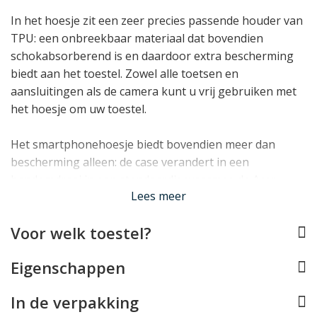
In het hoesje zit een zeer precies passende houder van
TPU: een onbreekbaar materiaal dat bovendien
schokabsorberend is en daardoor extra bescherming
biedt aan het toestel. Zowel alle toetsen en
aansluitingen als de camera kunt u vrij gebruiken met
het hoesje om uw toestel.
Het smartphonehoesje biedt bovendien meer dan
bescherming alleen: de case verandert in een
handomdraai in een standaardje waarmee de Acer
Lees meer
Liquid Jade S rechtop kan staan, en dankzij meerdere
vakjes kunt u eenvoudig pasjes, papiergeld en
Voor welk toestel?
bonnetjes in het hoesje opbergen.
Lees minder
Eigenschappen
In de verpakking