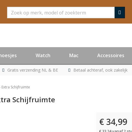
Zoeken
hoesjes
Watch
Mac
Accessoires
Gratis verzending NL & BE
Betaal achteraf, ook zakelijk
- Extra Schijfruimte
xtra Schijfruimte
€ 34,99
er leverbaar
€ 33,24 vanaf 2 st