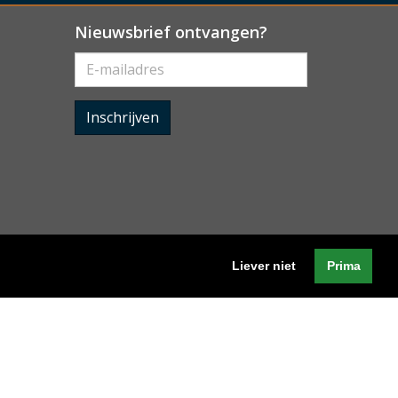
Nieuwsbrief ontvangen?
Inschrijven
Liever niet
Prima
Algemene voorwaarden
-
Cookieverklaring
-
Privacyverklaring