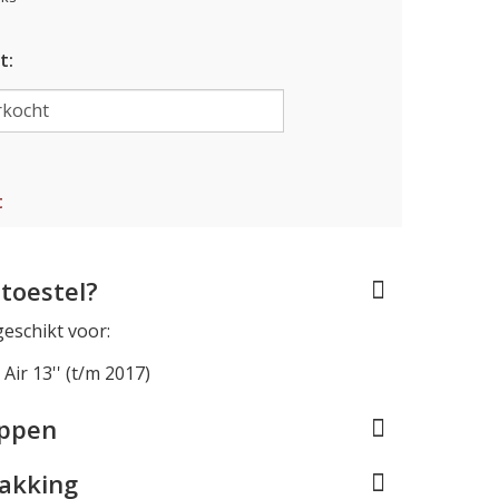
t:
t
toestel?
geschikt voor:
ir 13'' (t/m 2017)
appen
pakking