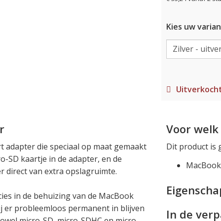
Kies uw varian
Uitverkoch
r
Voor welk 
rt adapter die speciaal op maat gemaakt
Dit product is 
o-SD kaartje in de adapter, en de
MacBook A
 direct van extra opslagruimte.
Eigensch
recies in de behuizing van de MacBook
ij er probleemloos permanent in blijven
In de ver
 zowel micro-SD, micro-SDHC en micro-