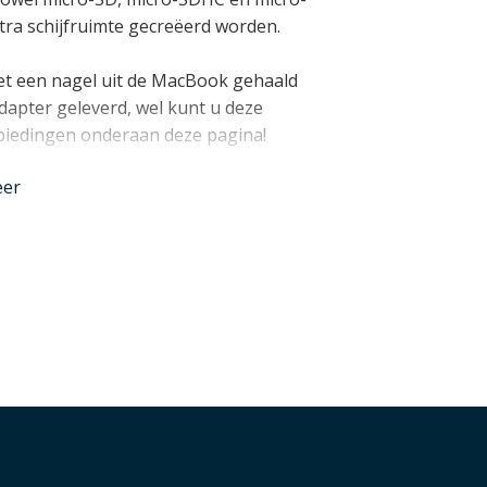
xtra schijfruimte gecreëerd worden.
et een nagel uit de MacBook gehaald
dapter geleverd, wel kunt u deze
biedingen onderaan deze pagina!
nder
eer