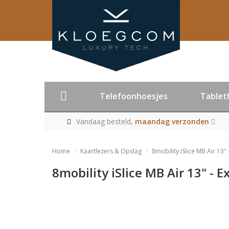
Telefoonhoesjes
Tablet
Vandaag besteld,
maandag verzonden
Home
Kaartlezers & Opslag
8mobility iSlice MB Air 13" 
8mobility iSlice MB Air 13" - E
Product niet me