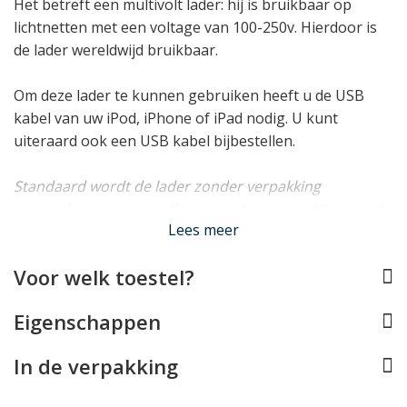
Het betreft een multivolt lader: hij is bruikbaar op
lichtnetten met een voltage van 100-250v. Hierdoor is
de lader wereldwijd bruikbaar.
Om deze lader te kunnen gebruiken heeft u de USB
kabel van uw iPod, iPhone of iPad nodig. U kunt
uiteraard ook een USB kabel bijbestellen.
Standaard wordt de lader zonder verpakking
verzonden om verzendkosten te besparen. Wenst u de
Lees meer
lader in blisterverpakking te ontvangen, geef dit dan
hieronder aan.
Voor welk toestel?
Lees minder
Eigenschappen
In de verpakking