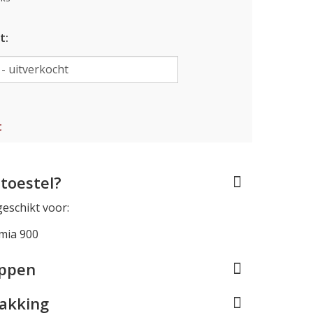
t:
t
toestel?
geschikt voor:
mia 900
appen
pakking