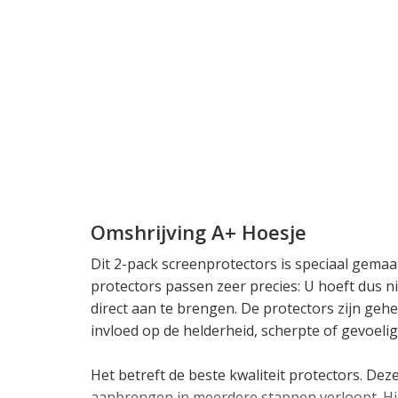
Omshrijving A+ Hoesje
Dit 2-pack screenprotectors is speciaal gema
protectors passen zeer precies: U hoeft dus n
direct aan te brengen. De protectors zijn geh
invloed op de helderheid, scherpte of gevoeli
Het betreft de beste kwaliteit protectors. De
aanbrengen in meerdere stappen verloopt. Hie