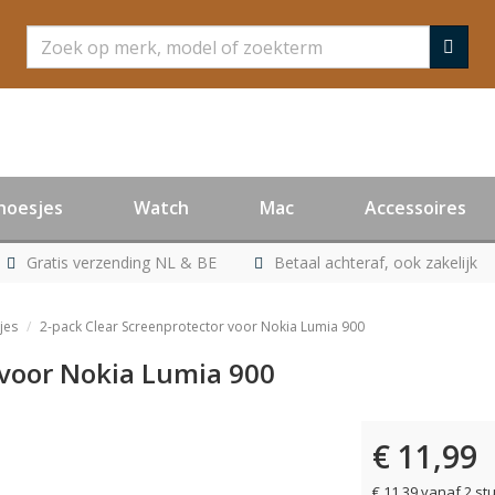
Zoeken
hoesjes
Watch
Mac
Accessoires
Gratis verzending NL & BE
Betaal achteraf, ook zakelijk
jes
2-pack Clear Screenprotector voor Nokia Lumia 900
 voor Nokia Lumia 900
€ 11,99
er leverbaar
€ 11,39 vanaf 2 st