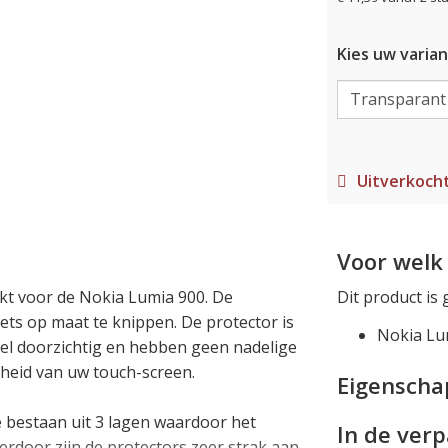
Kies uw varian
Uitverkoch
Voor welk 
akt voor de Nokia Lumia 900. De
Dit product is 
iets op maat te knippen. De protector is
Nokia Lu
eel doorzichtig en hebben geen nadelige
gheid van uw touch-screen.
Eigensch
ze bestaan uit 3 lagen waardoor het
In de ver
rdoor zijn de protectors zeer strak aan