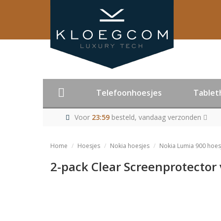
Telefoonhoesjes
Tablet
Voor
23:59
besteld, vandaag verzonden
Home
Hoesjes
Nokia hoesjes
Nokia Lumia 900 hoes
2-pack Clear Screenprotector
Product niet me